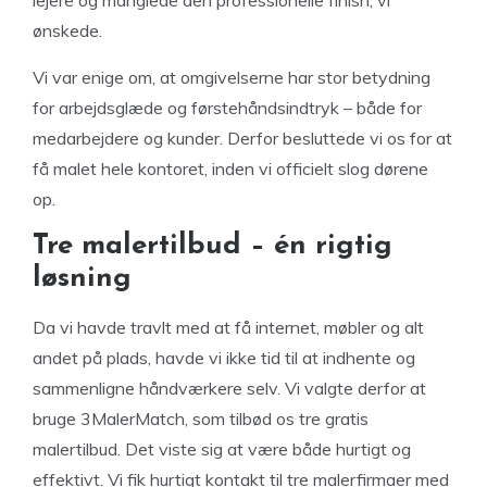
lejere og manglede den professionelle finish, vi
ønskede.
Vi var enige om, at omgivelserne har stor betydning
for arbejdsglæde og førstehåndsindtryk – både for
medarbejdere og kunder. Derfor besluttede vi os for at
få malet hele kontoret, inden vi officielt slog dørene
op.
Tre malertilbud – én rigtig
løsning
Da vi havde travlt med at få internet, møbler og alt
andet på plads, havde vi ikke tid til at indhente og
sammenligne håndværkere selv. Vi valgte derfor at
bruge 3MalerMatch, som tilbød os tre gratis
malertilbud. Det viste sig at være både hurtigt og
effektivt. Vi fik hurtigt kontakt til tre malerfirmaer med