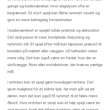
gange og badeværelser, hvor dagslyset ofte er
begrænset. Et stort spejl kan åbne rummet visuelt og
give en mere behagelig fornemmelse.
I badeværelset er spejlet både praktisk og dekorativt.
Det skal passe til vask, bordplade, belysning og
rummets stil. Et spejl efter mål kan tilpasses præcist til
bredden på møblet eller væggen, så helheden virker
mere rolig. Det kan også være en fordel, hvis der er
skråvægge, fliser eller installationer, der kræver særlige
mål.
I entréen kan et spejl gøre hverdagen lettere. Det
giver mulighed for et sidste tjek, før man går ud ad
døren, men det kan også få rummet til at føles mere
åbent. Hvis entréen er smal, kan et højt spejl være en
god løsning, fordi det tilføjer funktion uden at optage