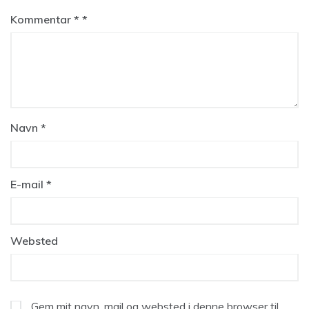
Kommentar
*
Navn
*
E-mail
*
Websted
Gem mit navn, mail og websted i denne browser til