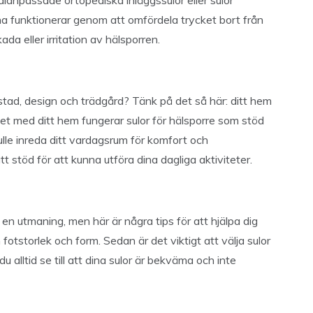
anpassade ortopediska inläggssulor eller sulor
rna funktionerar genom att omfördela trycket bort från
da eller irritation av hälsporren.
bostad, design och trädgård? Tänk på det så här: ditt hem
khet med ditt hem fungerar sulor för hälsporre som stöd
ulle inreda ditt vardagsrum för komfort och
tt stöd för att kunna utföra dina dagliga aktiviteter.
 en utmaning, men här är några tips för att hjälpa dig
 fotstorlek och form. Sedan är det viktigt att välja sulor
du alltid se till att dina sulor är bekväma och inte