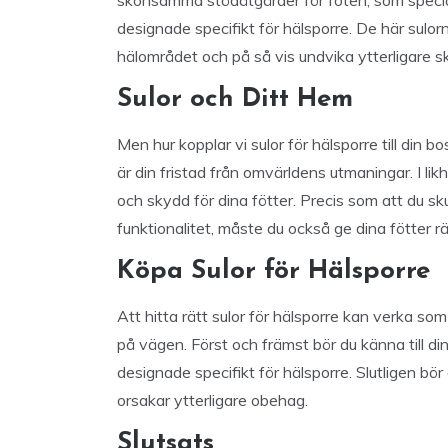
skonsamma stödåtgärder för foten, som special
designade specifikt för hälsporre. De här sulo
hälområdet och på så vis undvika ytterligare ska
Sulor och Ditt Hem
Men hur kopplar vi sulor för hälsporre till din 
är din fristad från omvärldens utmaningar. I li
och skydd för dina fötter. Precis som att du sk
funktionalitet, måste du också ge dina fötter rä
Köpa Sulor för Hälsporre
Att hitta rätt sulor för hälsporre kan verka som
på vägen. Först och främst bör du känna till din
designade specifikt för hälsporre. Slutligen bör 
orsakar ytterligare obehag.
Slutsats