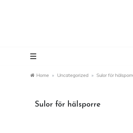
Skip
to
content
Home
»
Uncategorized
»
Sulor för hälsporr
Sulor för hälsporre