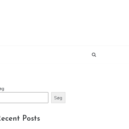
øg
Søg
ecent Posts