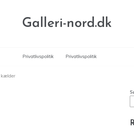
Galleri-nord.dk
Privatlivspolitik
Privatlivspolitik
 kælder
S
R