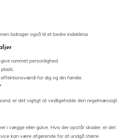
en bidrager også til et bedre indeklima.
ljer
t give rummet personlighed.
 plads.
ffektionsværdi for dig og din familie.
r
g sund, er det vigtigt at vedligeholde den regelmæssigt.
er i vægge eller gulve. Hvis der opstår skader, er det
ervice kan være afgørende for at undgå større