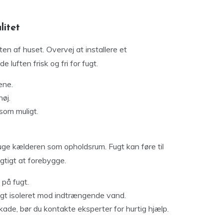
litet
en af huset. Overvej at installere et
e luften frisk og fri for fugt.
ene.
høj.
 som muligt.
ruge kælderen som opholdsrum. Fugt kan føre til
gtigt at forebygge.
 på fugt.
ligt isoleret mod indtrængende vand.
ade, bør du kontakte eksperter for hurtig hjælp.