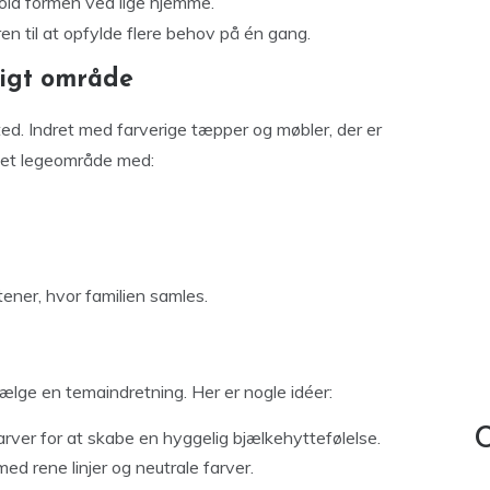
ld formen ved lige hjemme.
en til at opfylde flere behov på én gang.
ligt område
ted. Indret med farverige tæpper og møbler, der er
 et legeområde med:
ftener, hvor familien samles.
 vælge en temaindretning. Her er nogle idéer:
C
ver for at skabe en hyggelig bjælkehyttefølelse.
ed rene linjer og neutrale farver.