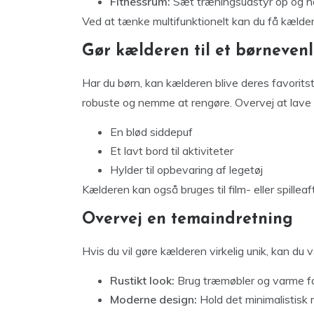
Fitnessrum:
Sæt træningsudstyr op og ho
Ved at tænke multifunktionelt kan du få kælder
Gør kælderen til et børneven
Har du børn, kan kælderen blive deres favorits
robuste og nemme at rengøre. Overvej at lave
En blød siddepuf
Et lavt bord til aktiviteter
Hylder til opbevaring af legetøj
Kælderen kan også bruges til film- eller spillea
Overvej en temaindretning
Hvis du vil gøre kælderen virkelig unik, kan du
Rustikt look:
Brug træmøbler og varme far
Moderne design:
Hold det minimalistisk m