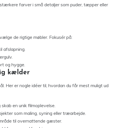
e stærkere farver i små detaljer som puder, tæpper eller
 vælge de rigtige møbler. Fokusér på:
l afslapning.
ergulv.
rt og hygge.
ig kælder
l. Her er nogle idéer til, hvordan du får mest muligt ud
g skab en unik filmoplevelse.
ojekter som maling, syning eller træarbejde.
mråde til overnattende gæster.