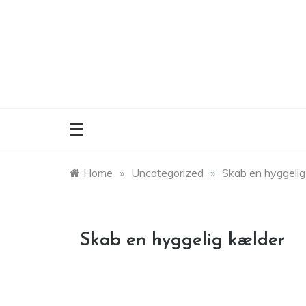
Skip
to
content
Home
»
Uncategorized
»
Skab en hyggelig
Skab en hyggelig kælder