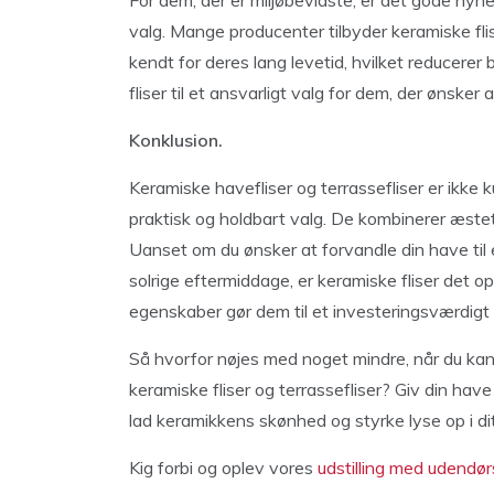
For dem, der er miljøbevidste, er det gode nyh
valg. Mange producenter tilbyder keramiske flis
kendt for deres lang levetid, hvilket reducerer
fliser til et ansvarligt valg for dem, der ønske
Konklusion.
Keramiske havefliser og terrassefliser er ikke k
praktisk og holdbart valg. De kombinerer æsteti
Uanset om du ønsker at forvandle din have til e
solrige eftermiddage, er keramiske fliser det o
egenskaber gør dem til et investeringsværdigt v
Så hvorfor nøjes med noget mindre, når du kan
keramiske fliser og terrassefliser? Giv din ha
lad keramikkens skønhed og styrke lyse op i dit
Kig forbi og oplev vores
udstilling med udendørs