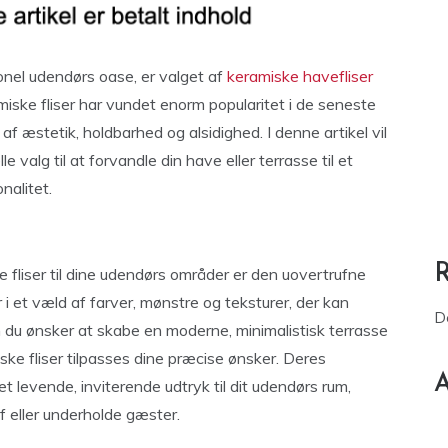
onel udendørs oase, er valget af
keramiske havefliser
iske fliser har vundet enorm popularitet i de seneste
 æstetik, holdbarhed og alsidighed. I denne artikel vil
le valg til at forvandle din have eller terrasse til et
nalitet.
 fliser til dine udendørs områder er den uovertrufne
r i et væld af farver, mønstre og teksturer, der kan
D
 du ønsker at skabe en moderne, minimalistisk terrasse
iske fliser tilpasses dine præcise ønsker. Deres
A
t levende, inviterende udtryk til dit udendørs rum,
af eller underholde gæster.