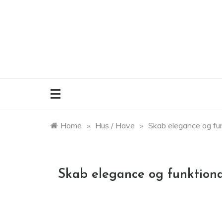
Skip
to
content
Home
»
Hus / Have
»
Skab elegance og fun
Skab elegance og funktiona