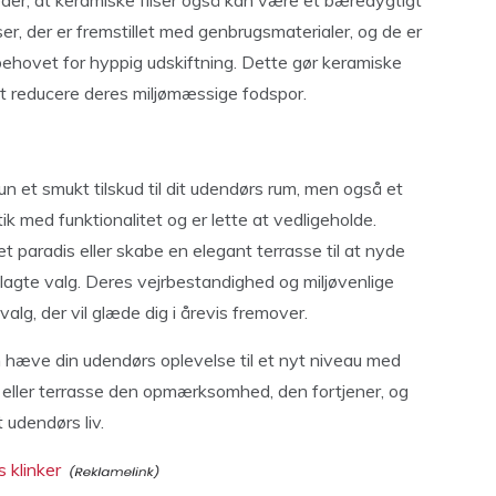
eder, at keramiske fliser også kan være et bæredygtigt
er, der er fremstillet med genbrugsmaterialer, og de er
 behovet for hyppig udskiftning. Dette gør keramiske
r at reducere deres miljømæssige fodspor.
un et smukt tilskud til dit udendørs rum, men også et
k med funktionalitet og er lette at vedligeholde.
t paradis eller skabe en elegant terrasse til at nyde
plagte valg. Deres vejrbestandighed og miljøvenlige
alg, der vil glæde dig i årevis fremover.
 hæve din udendørs oplevelse til et nyt niveau med
ve eller terrasse den opmærksomhed, den fortjener, og
 udendørs liv.
 klinker