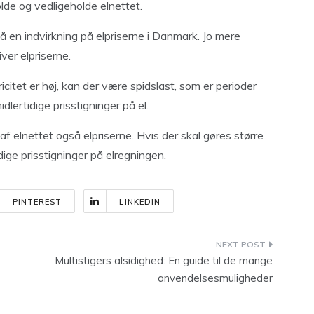
lde og vedligeholde elnettet.
å en indvirkning på elpriserne i Danmark. Jo mere
ver elpriserne.
icitet er høj, kan der være spidslast, som er perioder
dlertidige prisstigninger på el.
f elnettet også elpriserne. Hvis der skal gøres større
idige prisstigninger på elregningen.
PINTEREST
LINKEDIN
Multistigers alsidighed: En guide til de mange
anvendelsesmuligheder