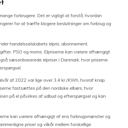
et
mange forbrugere. Det er vigtigt at forstå, hvordan
ngerer for at træffe klogere beslutninger om forbrug og
runder handelsselskabets elpris, abonnement,
fgifter, PSO og moms. Elpriserne kan variere afhængigt
 også sæsonbaserede elpriser i Danmark, hvor priserne
erspørgsel.
alvår af 2022 var lige over 3,4 kr./KWh, hvoraf knap
riserne fastsættes på den nordiske elbørs, hvor
isen på el påvirkes af udbud og efterspørgsel og kan
serne kan variere afhængigt af ens forbrugsmønster og
sammenligne priser og vilkår mellem forskellige