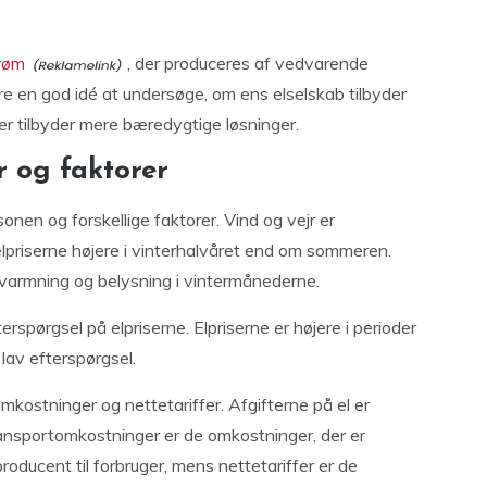
røm
, der produceres af vedvarende
re en god idé at undersøge, om ens elselskab tilbyder
der tilbyder mere bæredygtige løsninger.
 og faktorer
nen og forskellige faktorer. Vind og vejr er
priserne højere i vinterhalvåret end om sommeren.
 opvarmning og belysning i vintermånederne.
rspørgsel på elpriserne. Elpriserne er højere i perioder
lav efterspørgsel.
omkostninger og nettetariffer. Afgifterne på el er
 Transportomkostninger er de omkostninger, der er
roducent til forbruger, mens nettetariffer er de