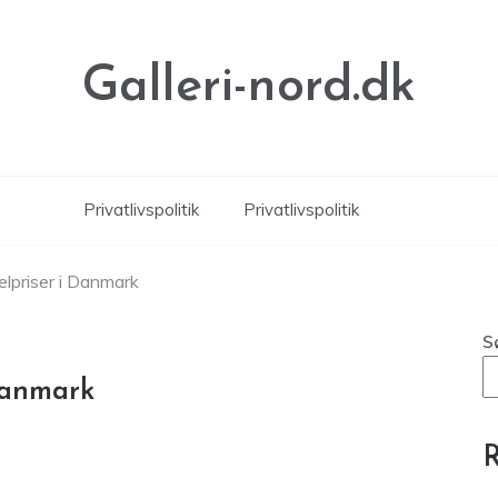
Galleri-nord.dk
Privatlivspolitik
Privatlivspolitik
lpriser i Danmark
S
Danmark
R