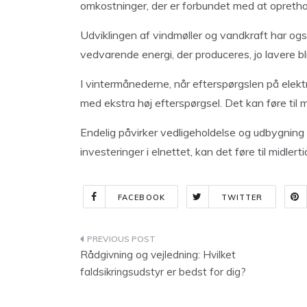
omkostninger, der er forbundet med at opretho
Udviklingen af vindmøller og vandkraft har ogs
vedvarende energi, der produceres, jo lavere bli
I vintermånederne, når efterspørgslen på elektr
med ekstra høj efterspørgsel. Det kan føre til mi
Endelig påvirker vedligeholdelse og udbygning a
investeringer i elnettet, kan det føre til midlert
FACEBOOK
TWITTER
Indlægsnavigation
Rådgivning og vejledning: Hvilket
faldsikringsudstyr er bedst for dig?