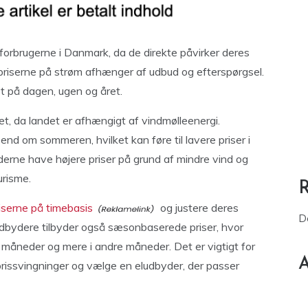
 forbrugerne i Danmark, da de direkte påvirker deres
priserne på strøm afhænger af udbud og efterspørgsel.
t på dagen, ugen og året.
ret, da landet er afhængigt af vindmølleenergi.
nd om sommeren, hvilket kan føre til lavere priser i
e have højere priser på grund af mindre vind og
urisme.
riserne på timebasis
og justere deres
D
dbydere tilbyder også sæsonbaserede priser, hvor
 måneder og mere i andre måneder. Det er vigtigt for
A
issvingninger og vælge en eludbyder, der passer