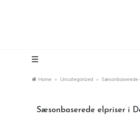
Skip
to
content
Home
»
Uncategorized
»
Sæsonbaserede e
Sæsonbaserede elpriser i 