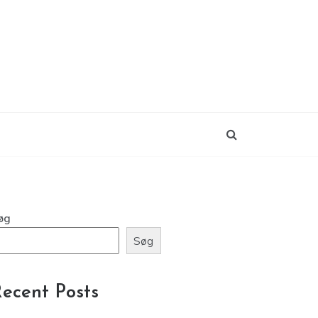
øg
Søg
ecent Posts