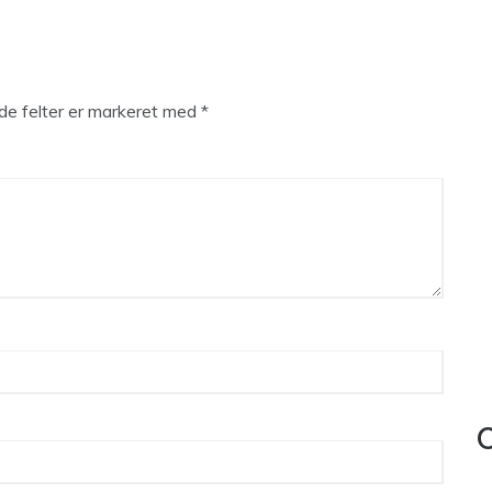
e felter er markeret med
*
C