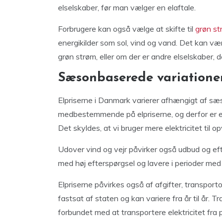
elselskaber, før man vælger en elaftale.
Forbrugere kan også vælge at skifte til
grøn st
energikilder som sol, vind og vand. Det kan væ
grøn strøm, eller om der er andre elselskaber, 
Sæsonbaserede variationer
Elpriserne i Danmark varierer afhængigt af sæso
medbestemmende på elpriserne, og derfor er el
Det skyldes, at vi bruger mere elektricitet til
Udover vind og vejr påvirker også udbud og efte
med høj efterspørgsel og lavere i perioder med 
Elpriserne påvirkes også af afgifter, transport
fastsat af staten og kan variere fra år til år.
forbundet med at transportere elektricitet fra p