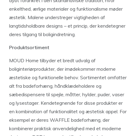
dybt forankret i den skandinaviske tradition, hvor
enkelthed, ærlige materialer og funktionalisme møder
æstetik. Malene understreger vigtigheden af
langtidsholdbare designs – et princip, der kendetegner
deres tilgang til boligindretning.
Produktsortiment
MOUD Home tilbyder et bredt udvalg af
boliginteriørprodukter, der imødekommer moderne
æstetiske og funktionelle behov. Sortimentet omfatter
alt fra badeforhæng, håndklædeholdere og
sæbedispensere til spejle, måtter, hylder, puder, vaser
og lysestager. Kendetegnende for disse produkter er
en kombination af funktionalitet og æstetisk appel. For
eksempel er deres WAFFLE badeforhæng, der
kombinerer praktisk anvendelighed med et moderne