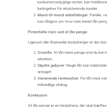
konkurrencedygtige renter, kan traditione
betingelser for eksisterende kunder.
Mund-til-mund anbefalinger
: Familie, 
kan rådgive om, hvor man bedst lån peng
Potentielle risici ved at lån penge
Ligesom alle finansielle beslutninger er der ris
Overlån
: At lån mere penge end du kan b
situation.
Skjulte gebyrer
: Nogle lån kan indehold
antaget.
Varierende rentesatser
: For lån med var
månedlige afdrag.
Konklusion
At lån penge er en beslutning, der skal træff