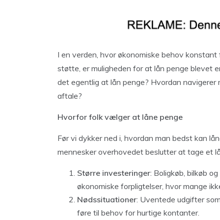
I en verden, hvor økonomiske behov konstant f
støtte, er muligheden for at lån penge blevet
det egentlig at lån penge? Hvordan navigerer m
aftale?
Hvorfor folk vælger at låne penge
Før vi dykker ned i, hvordan man bedst kan lå
mennesker overhovedet beslutter at tage et lå
Større investeringer
: Boligkøb, bilkøb o
økonomiske forpligtelser, hvor mange ikke h
Nødssituationer
: Uventede udgifter som 
føre til behov for hurtige kontanter.