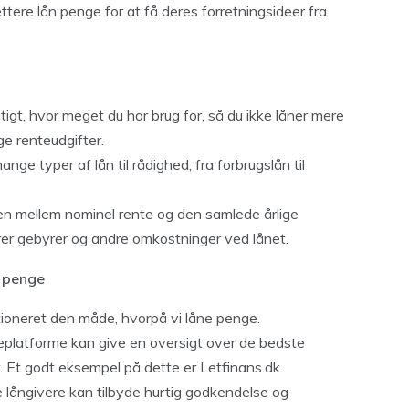
tere lån penge for at få deres forretningsideer fra
gt, hvor meget du har brug for, så du ikke låner mere
ge renteudgifter.
nge typer af lån til rådighed, fra forbrugslån til
en mellem nominel rente og den samlede årlige
rer gebyrer og andre omkostninger ved lånet.
e penge
utioneret den måde, hvorpå vi låne penge.
platforme kan give en oversigt over de bedste
r. Et godt eksempel på dette er Letfinans.dk.
e långivere kan tilbyde hurtig godkendelse og