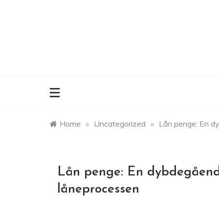
Skip
to
content
Home
»
Uncategorized
»
Lån penge: En dy
Lån penge: En dybdegående 
låneprocessen