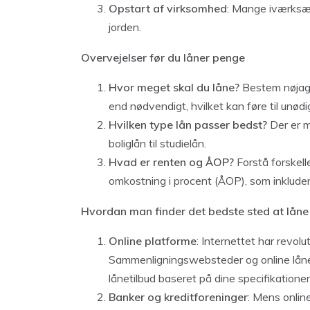
Opstart af virksomhed
: Mange iværksæt
jorden.
Overvejelser før du låner penge
Hvor meget skal du låne?
Bestem nøjagti
end nødvendigt, hvilket kan føre til unødi
Hvilken type lån passer bedst?
Der er ma
boliglån til studielån.
Hvad er renten og ÅOP?
Forstå forskell
omkostning i procent (ÅOP), som inklude
Hvordan man finder det bedste sted at lån
Online platforme
: Internettet har revol
Sammenligningswebsteder og online låne
lånetilbud baseret på dine specifikatione
Banker og kreditforeninger
: Mens onlin