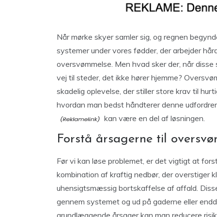
Når mørke skyer samler sig, og regnen begynder
systemer under vores fødder, der arbejder hår
oversvømmelse. Men hvad sker der, når disse 
vej til steder, det ikke hører hjemme? Oversv
skadelig oplevelse, der stiller store krav til hur
hvordan man bedst håndterer denne udfordrend
kan være en del af løsningen.
Forstå årsagerne til oversv
Før vi kan løse problemet, er det vigtigt at fo
kombination af kraftig nedbør, der overstiger 
uhensigtsmæssig bortskaffelse af affald. Disse 
gennem systemet og ud på gaderne eller endda 
grundlæggende årsager kan man reducere risik