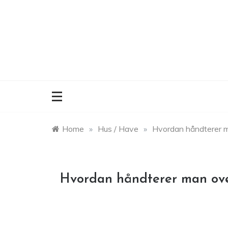
Skip
to
content
Home
»
Hus / Have
»
Hvordan håndterer m
Hvordan håndterer man ove