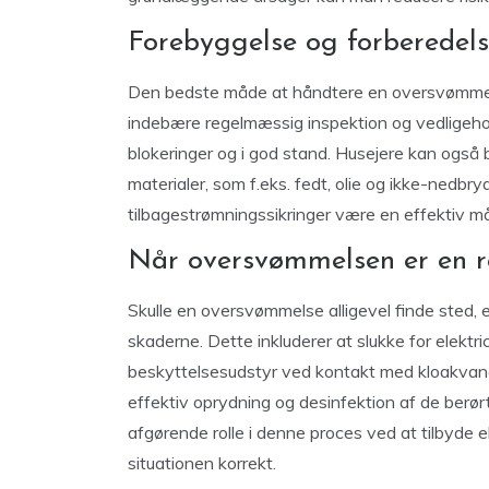
Forebyggelse og forberedel
Den bedste måde at håndtere en oversvømmet k
indebære regelmæssig inspektion og vedligeholde
blokeringer og i god stand. Husejere kan også 
materialer, som f.eks. fedt, olie og ikke-nedbry
tilbagestrømningssikringer være en effektiv må
Når oversvømmelsen er en re
Skulle en oversvømmelse alligevel finde sted, er
skaderne. Dette inkluderer at slukke for elektri
beskyttelsesudstyr ved kontakt med kloakvand 
effektiv oprydning og desinfektion af de berørt
afgørende rolle i denne proces ved at tilbyde 
situationen korrekt.