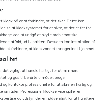
se
loak på er at forhindre, at det sker. Dette kan
lse af kloaksystemet for at sikre, at det er frit for
bidrage ved at undgå at skylle problematiske
dende affald, ud i kloakken. Desuden kan installation af
de at forhindre, at kloakvandet trænger ind i hjemmet.
alitet
 det vigtigt at handle hurtigt for at minimere
citet og gas til berørte områder, bruge
og kontakte professionelle for at sikre en hurtig og
e områder. Professionel kloakservice spiller en
ekspertise og udstyr, der er nødvendigt for at håndtere