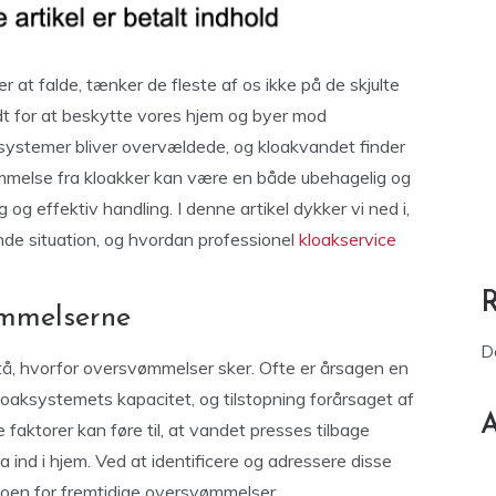
 at falde, tænker de fleste af os ikke på de skjulte
dt for at beskytte vores hjem og byer mod
systemer bliver overvældede, og kloakvandet finder
ømmelse fra kloakker kan være en både ubehagelig og
tig og effektiv handling. I denne artikel dykker vi ned i,
e situation, og hvordan professionel
kloakservice
ømmelserne
D
rstå, hvorfor oversvømmelser sker. Ofte er årsagen en
kloaksystemets kapacitet, og tilstopning forårsaget af
A
faktorer kan føre til, at vandet presses tilbage
ind i hjem. Ved at identificere og adressere disse
oen for fremtidige oversvømmelser.