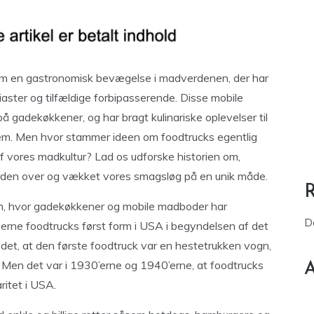
 som en gastronomisk bevægelse i madverdenen, der har
er og tilfældige forbipasserende. Disse mobile
å gadekøkkener, og har bragt kulinariske oplevelser til
 dem. Men hvor stammer ideen om foodtrucks egentlig
af vores madkultur? Lad os udforske historien om,
rden over og vækket vores smagsløg på en unik måde.
iden, hvor gadekøkkener og mobile madboder har
D
oderne foodtrucks først form i USA i begyndelsen af det
 det, at den første foodtruck var en hestetrukken vogn,
 Men det var i 1930’erne og 1940’erne, at foodtrucks
A
ritet i USA.