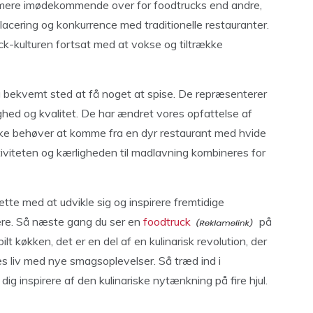
et mere imødekommende over for foodtrucks end andre,
acering og konkurrence med traditionelle restauranter.
ck-kulturen fortsat med at vokse og tiltrække
og bekvemt sted at få noget at spise. De repræsenterer
ghed og kvalitet. De har ændret vores opfattelse af
kke behøver at komme fra en dyr restaurant med hvide
ativiteten og kærligheden til madlavning kombineres for
te med at udvikle sig og inspirere fremtidige
ere. Så næste gang du ser en
foodtruck
på
lt køkken, det er en del af en kulinarisk revolution, der
es liv med nye smagsoplevelser. Så træd ind i
ig inspirere af den kulinariske nytænkning på fire hjul.