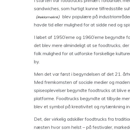
I starten var foodtrucks primært forbundet me
sandwiches, som hurtigt kunne tilfredsstille su
blev populære på industriområder,
havde tid eller mulighed for at sidde ned og sp
I løbet af 1950’erne og 1960’erne begyndte fo
det blev mere almindeligt at se foodtrucks, der
folk mulighed for at udforske forskellige kultu
by.
Men det var først i begyndelsen af det 21. årh
Med fremkomsten af sociale medier og madentu
spiseoplevelser begyndte foodtrucks at blive
platforme. Foodtrucks begyndte at tilbyde mere
blev et symbol på kreativitet og nytænkning 
Det, der virkelig adskiller foodtrucks fra tradit
næsten hvor som helst – på festivaler, markeder