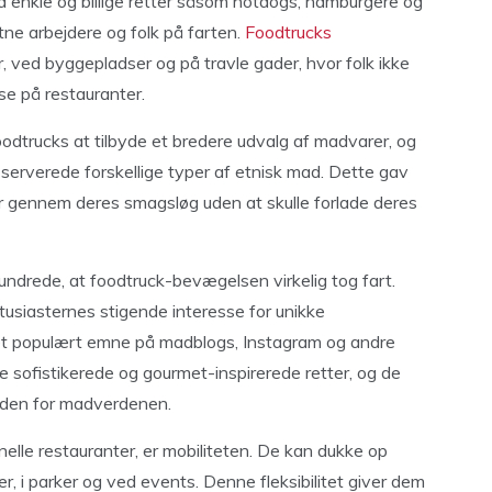
d enkle og billige retter såsom hotdogs, hamburgere og
ltne arbejdere og folk på farten.
Foodtrucks
 ved byggepladser og på travle gader, hvor folk ikke
ise på restauranter.
odtrucks at tilbyde et bredere udvalg af madvarer, og
 serverede forskellige typer af etnisk mad. Dette gav
rer gennem deres smagsløg uden at skulle forlade deres
undrede, at foodtruck-bevægelsen virkelig tog fart.
siasternes stigende interesse for unikke
 et populært emne på madblogs, Instagram og andre
 sofistikerede og gourmet-inspirerede retter, og de
inden for madverdenen.
ionelle restauranter, er mobiliteten. De kan dukke op
, i parker og ved events. Denne fleksibilitet giver dem