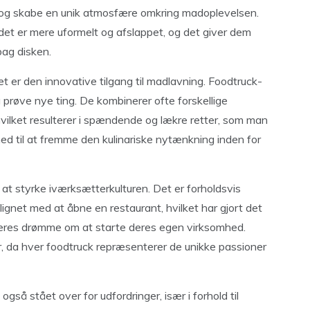
er og skabe en unik atmosfære omkring madoplevelsen.
 det er mere uformelt og afslappet, og det giver dem
bag disken.
et er den innovative tilgang til madlavning. Foodtruck-
 prøve nye ting. De kombinerer ofte forskellige
vilket resulterer i spændende og lækre retter, som man
ed til at fremme den kulinariske nytænkning inden for
i at styrke iværksætterkulturen. Det er forholdsvis
gnet med at åbne en restaurant, hvilket har gjort det
deres drømme om at starte deres egen virksomhed.
r, da hver foodtruck repræsenterer de unikke passioner
gså stået over for udfordringer, især i forhold til