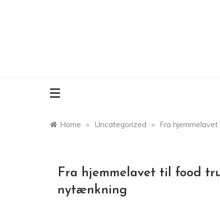
Skip
to
content
Home
»
Uncategorized
»
Fra hjemmelavet t
Fra hjemmelavet til food tru
nytænkning