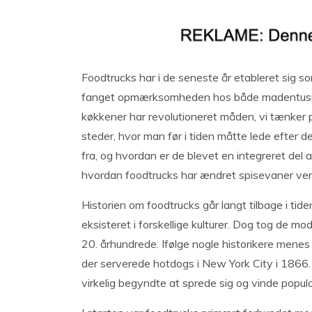
Foodtrucks har i de seneste år etableret sig
fanget opmærksomheden hos både madentusiast
køkkener har revolutioneret måden, vi tænker p
steder, hvor man før i tiden måtte lede efter
fra, og hvordan er de blevet en integreret del 
hvordan foodtrucks har ændret spisevaner ve
Historien om foodtrucks går langt tilbage i t
eksisteret i forskellige kulturer. Dog tog de m
20. århundrede. Ifølge nogle historikere menes
der serverede hotdogs i New York City i 1866.
virkelig begyndte at sprede sig og vinde popula