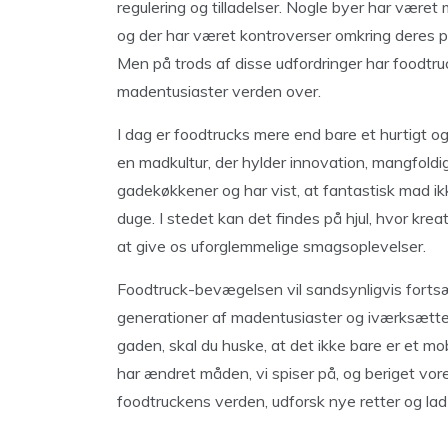
regulering og tilladelser. Nogle byer har vær
og der har været kontroverser omkring deres pl
Men på trods af disse udfordringer har foodtru
madentusiaster verden over.
I dag er foodtrucks mere end bare et hurtigt 
en madkultur, der hylder innovation, mangfoldi
gadekøkkener og har vist, at fantastisk mad i
duge. I stedet kan det findes på hjul, hvor kre
at give os uforglemmelige smagsoplevelser.
Foodtruck-bevægelsen vil sandsynligvis fortsæt
generationer af madentusiaster og iværksætt
gaden, skal du huske, at det ikke bare er et mobi
har ændret måden, vi spiser på, og beriget vor
foodtruckens verden, udforsk nye retter og lad d