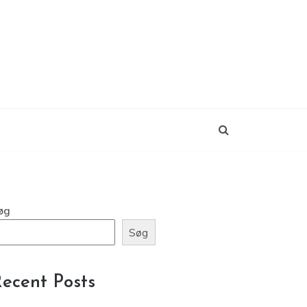
øg
Søg
ecent Posts