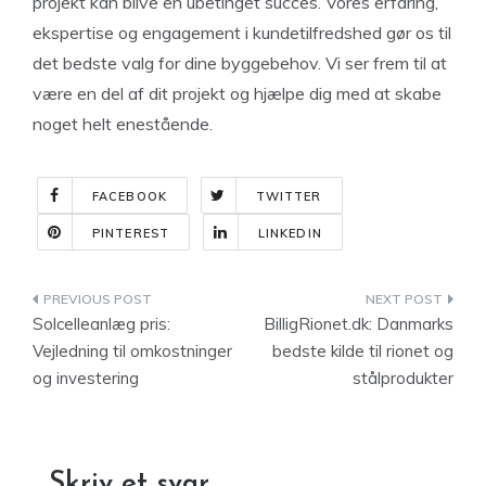
projekt kan blive en ubetinget succes. Vores erfaring,
ekspertise og engagement i kundetilfredshed gør os til
det bedste valg for dine byggebehov. Vi ser frem til at
være en del af dit projekt og hjælpe dig med at skabe
noget helt enestående.
FACEBOOK
TWITTER
PINTEREST
LINKEDIN
Indlægsnavigation
Solcelleanlæg pris:
BilligRionet.dk: Danmarks
Vejledning til omkostninger
bedste kilde til rionet og
og investering
stålprodukter
Skriv et svar