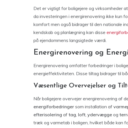
Det er vigtigt for boligejere og virksomheder
da investeringen i energirenovering ikke kun
komfort men også bidrager til den nationale in
kendskab og planlægning kan disse
energiforb
på ejendommens langsigtede værdi.
Energirenovering og Energie
Energirenovering omfatter forbedringer i bolig
energieffektiviteten. Disse tiltag bidrager til 
Væsentlige Overvejelser og Til
Når boligejere overvejer energirenovering af d
energiforbedringer
som installation af
varme
efterisolering
af
tag
,
loft
,
ydervægge
og
ter
træk og varmetab i boligen, hvilket både kan 