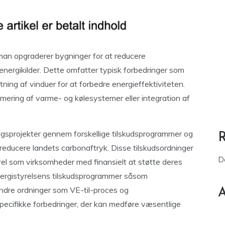
 man opgraderer bygninger for at reducere
nergikilder. Dette omfatter typisk forbedringer som
tning af vinduer for at forbedre energieffektiviteten.
ering af varme- og kølesystemer eller integration af
ngsprojekter gennem forskellige tilskudsprogrammer og
educere landets carbonaftryk. Disse tilskudsordninger
D
åvel som virksomheder med finansielt at støtte deres
Energistyrelsens tilskudsprogrammer såsom
andre ordninger som VE-til-proces og
A
 specifikke forbedringer, der kan medføre væsentlige