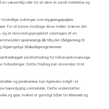
å en væsentlig rolle for at sikre et sundt indeklima og
forskellige ordninger som
bygningspuljen
,
jen
. For at kunne modtage disse midler, kræver det
e
, og at renoveringsprojektet varetages af en
jemmesiden
sparenergi.dk
tilbyder
rådgivning
til
og tilgængelige
tilskudsprogrammer
.
erfradraget
(skattefradrag for håndværksmæssige
de forbedringer. Dette fradrag kan anvendes til at
olceller
og
jordvarme
, kan ligeledes indgå i et
ere bæredygtig varmekilde. Dette understøtter
m
olie
og
gas
, hvilket er gunstigt både for
klimaet
og