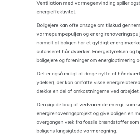
Ventilation med varmegenvinding
spiller ogs
energieffektivitet.
Boligejere kan ofte ansøge om
tilskud
gennem 
varmepumpepuljen
og
energirenoveringspul
normalt at boligen har et
gyldigt energimærk
autoriseret
håndværker
.
Energistyrelsen
og h
boligejere og foreninger om energioptimering 
Det er også muligt at drage nytte af
håndværk
ydelser), der kan omfatte visse energirelatere
dække en del af omkostningerne ved arbejdet.
Den øgede brug af
vedvarende energi
, som
s
energirenoveringsprojekt og give boligen en m
overgangen væk fra fossile brændstoffer so
boligens langsigtede
varmeregning
.