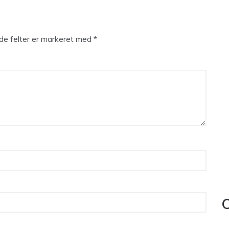
e felter er markeret med
*
C