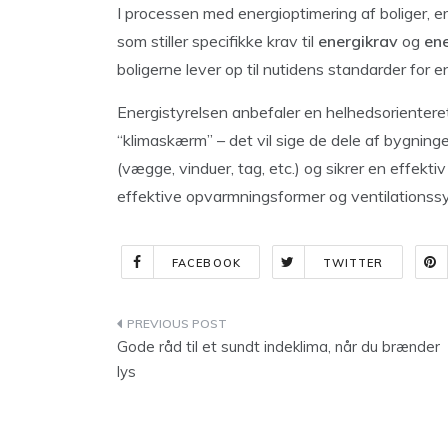
I processen med energioptimering af boliger, e
som stiller specifikke krav til
energikrav
og
en
boligerne lever op til nutidens standarder for en
Energistyrelsen anbefaler en helhedsorienteret
“klimaskærm” – det vil sige de dele af bygningen
(vægge, vinduer, tag, etc.) og sikrer en effek
effektive opvarmningsformer og ventilations
FACEBOOK
TWITTER
Indlægsnavigation
Gode råd til et sundt indeklima, når du brænder
lys