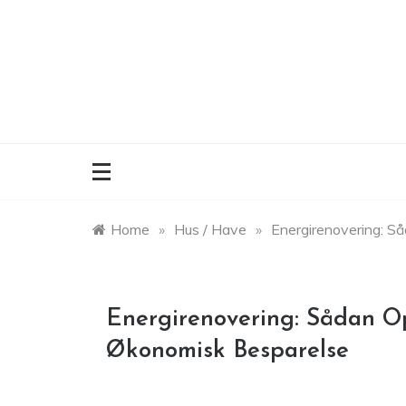
Skip
to
content
Home
»
Hus / Have
»
Energirenovering: 
Energirenovering: Sådan 
Økonomisk Besparelse