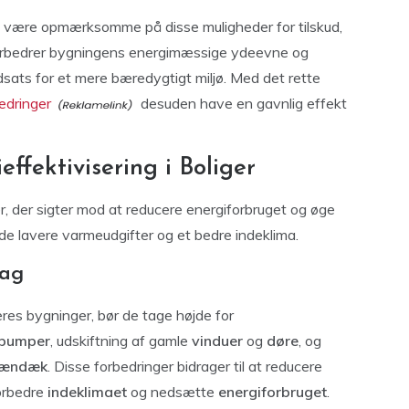
 at være opmærksomme på disse muligheder for tilskud,
 forbedrer bygningens energimæssige ydeevne og
dsats for et mere bæredygtigt miljø. Med det rette
edringer
desuden have en gavnlig effekt
ffektivisering i Boliger
er, der sigter mod at reducere energiforbruget og øge
både lavere varmeudgifter og et bedre indeklima.
tag
eres bygninger, bør de tage højde for
pumper
, udskiftning af gamle
vinduer
og
døre
, og
rændæk
. Disse forbedringer bidrager til at reducere
forbedre
indeklimaet
og nedsætte
energiforbruget
.