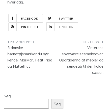
hver dag.
FACEBOOK
TWITTER
PINTEREST
LINKEDIN
Indlægsnavigation
3 danske
Vinterens
børnetøjsmærker du bør
soveværelsesmakeover:
kende: MarMar, Petit Piao
Opgradering af møbler og
og Huttelihut
sengetøj til den kolde
sæson
Søg
Søg