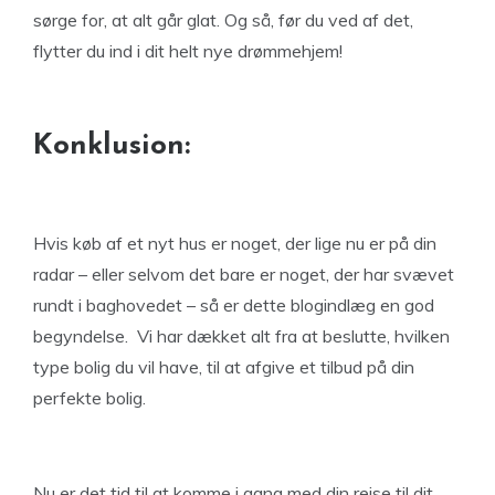
sørge for, at alt går glat. Og så, før du ved af det,
flytter du ind i dit helt nye drømmehjem!
Konklusion:
Hvis køb af et nyt hus er noget, der lige nu er på din
radar – eller selvom det bare er noget, der har svævet
rundt i baghovedet – så er dette blogindlæg en god
begyndelse. Vi har dækket alt fra at beslutte, hvilken
type bolig du vil have, til at afgive et tilbud på din
perfekte bolig.
Nu er det tid til at komme i gang med din rejse til dit