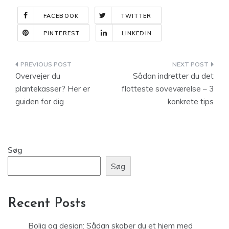
FACEBOOK
TWITTER
PINTEREST
LINKEDIN
Indlægsnavigation
Overvejer du
Sådan indretter du det
plantekasser? Her er
flotteste soveværelse – 3
guiden for dig
konkrete tips
Søg
Søg
Recent Posts
Bolig og design: Sådan skaber du et hjem med