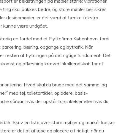
sport er belastningen på møbler større: vibrationer,
e ting skal pakkes bedre, og store møbler bør sikres
 eller designmøbler, er det værd at tænke i ekstra
der kunne være undgået.
 stadig en fordel med et Flyttefirma København, fordi
: parkering, bæring, opgange og bytrafik. Når
er resten af flytningen på det rigtige fundament. Det
ankomst og aflæsning kræver lokalkendskab for at
 prioritering: Hvad skal du bruge med det samme, og
r” med tøj, toiletartikler, opladere, basis-
dre sårbar, hvis der opstår forsinkelser eller hvis du
rblik. Skriv en liste over store møbler og markér kasser
ettere er det at aflæse og placere alt rigtigt, når du