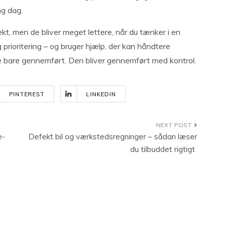
ng dag.
t, men de bliver meget lettere, når du tænker i en
 prioritering – og bruger hjælp, der kan håndtere
kke bare gennemført. Den bliver gennemført med kontrol.
PINTEREST
LINKEDIN
e-
Defekt bil og værkstedsregninger – sådan læser
du tilbuddet rigtigt