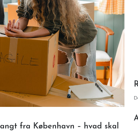
D
A
r langt fra København – hvad skal