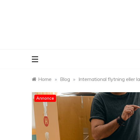
Skip
to
content
Home
»
Blog
»
International flytning elle
Annonce