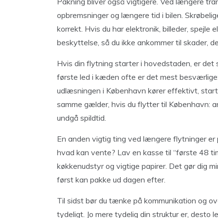
Pakning bliver også vigtigere. Ved længere tran
opbremsninger og længere tid i bilen. Skrøbelig
korrekt. Hvis du har elektronik, billeder, spejle
beskyttelse, så du ikke ankommer til skader, 
Hvis din flytning starter i hovedstaden, er det
første led i kæden ofte er det mest besværlige
udlæsningen i København kører effektivt, start
samme gælder, hvis du flytter til København: 
undgå spildtid.
En anden vigtig ting ved længere flytninger er
hvad kan vente? Lav en kasse til “første 48 time
køkkenudstyr og vigtige papirer. Det gør dig min
først kan pakke ud dagen efter.
Til sidst bør du tænke på kommunikation og ove
tydeligt. Jo mere tydelig din struktur er, desto l