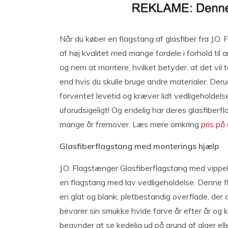
Når du køber en flagstang af glasfiber fra J.O.
af høj kvalitet med mange fordele i forhold til a
og nem at montere, hvilket betyder, at det vil t
end hvis du skulle bruge andre materialer. Der
forventet levetid og kræver lidt vedligeholdels
uforudsigeligt! Og endelig har deres glasfiberfl
mange år fremover. Læs mere omkring
pris på
Glasfiberflagstang med monterings hjælp
J.O. Flagstænger Glasfiberflagstang med vippebe
en flagstang med lav vedligeholdelse. Denne fla
en glat og blank, pletbestandig overflade, der a
bevarer sin smukke hvide farve år efter år og 
begynder at se kedelig ud på grund af alger ell