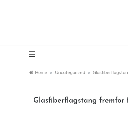
Skip
to
content
Home
»
Uncategorized
»
Glasfiberflagstan
Glasfiberflagstang fremfor 