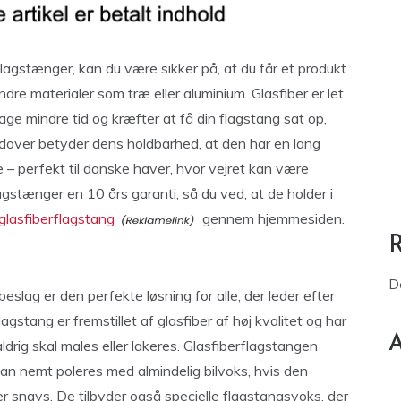
 Flagstænger, kan du være sikker på, at du får et produkt
ndre materialer som træ eller aluminium. Glasfiber er let
age mindre tid og kræfter at få din flagstang sat op,
udover betyder dens holdbarhed, at den har en lang
e – perfekt til danske haver, hvor vejret kan være
agstænger en 10 års garanti, så du ved, at de holder i
 glasfiberflagstang
gennem hjemmesiden.
D
slag er den perfekte løsning for alle, der leder efter
gstang er fremstillet af glasfiber af høj kvalitet og har
A
ldrig skal males eller lakeres. Glasfiberflagstangen
kan nemt poleres med almindelig bilvoks, hvis den
er snavs. De tilbyder også specielle flagstangsvoks, der