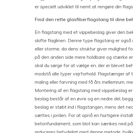
er specielt udviklet til nemt at rengøre din flag
Find den rette glasfiberflagstang til dine b
En flagstang med et vippebeslag giver den be
skifte flaglinen. Denne type flagstang er også 
eller storme, da dens struktur giver mulighed f
på den anden side mere holdbare og stærke en
skal du sørge for at vælge en, der er blevet b
modstå alle typer vejrforhold. Flagstænger a
maling eller farvning med få års mellemrum, me
Montering af en flagstang med vippebeslag er
beslag består af en øvre og en nedre del, begg
beslag er støbt ind i flagstangen, mens det ne
sættes i jorden. For at opnå en hurtigere instal
betonfundament, som blot kan sænkes ned på pla
reduceres betydeligt med denne metode, hvilke