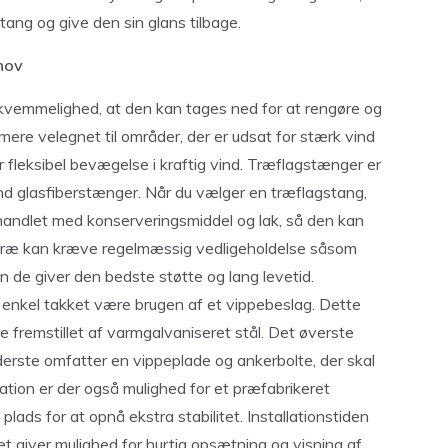
stang og give den sin glans tilbage.
ehov
kvemmelighed, at den kan tages ned for at rengøre og
mere velegnet til områder, der er udsat for stærk vind
or fleksibel bevægelse i kraftig vind. Træflagstænger er
d glasfiberstænger. Når du vælger en træflagstang,
ehandlet med konserveringsmiddel og lak, så den kan
f træ kan kræve regelmæssig vedligeholdelse såsom
n de giver den bedste støtte og lang levetid.
 enkel takket være brugen af et vippebeslag. Dette
e fremstillet af varmgalvaniseret stål. Det øverste
derste omfatter en vippeplade og ankerbolte, der skal
lation er der også mulighed for et præfabrikeret
ds for at opnå ekstra stabilitet. Installationstiden
t giver mulighed for hurtig opsætning og visning af