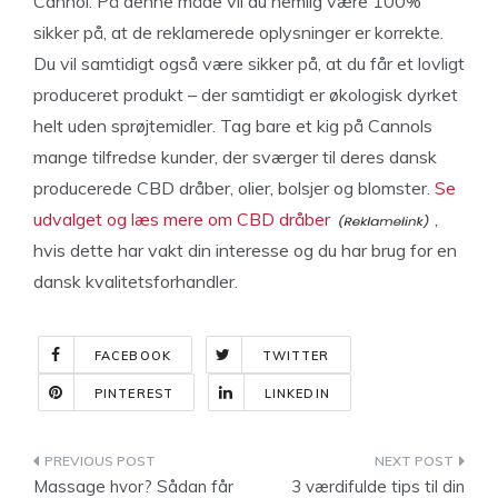
Cannol. På denne måde vil du nemlig være 100%
sikker på, at de reklamerede oplysninger er korrekte.
Du vil samtidigt også være sikker på, at du får et lovligt
produceret produkt – der samtidigt er økologisk dyrket
helt uden sprøjtemidler. Tag bare et kig på Cannols
mange tilfredse kunder, der sværger til deres dansk
producerede CBD dråber, olier, bolsjer og blomster.
Se
udvalget og læs mere om CBD dråber
,
hvis dette har vakt din interesse og du har brug for en
dansk kvalitetsforhandler.
FACEBOOK
TWITTER
PINTEREST
LINKEDIN
Indlægsnavigation
Massage hvor? Sådan får
3 værdifulde tips til din