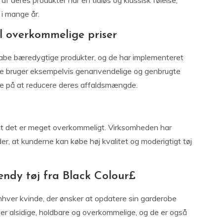
f deres produkter har en tidløs og klassisk følelse,
 i mange år.
il overkommelige priser
kabe bæredygtige produkter, og de har implementeret
 De bruger eksempelvis genanvendelige og genbrugte
e på at reducere deres affaldsmængde.
, at det er meget overkommeligt. Virksomheden har
er, at kunderne kan købe høj kvalitet og moderigtigt tøj
ndy tøj fra Black Colour£
 enhver kvinde, der ønsker at opdatere sin garderobe
er alsidige, holdbare og overkommelige, og de er også