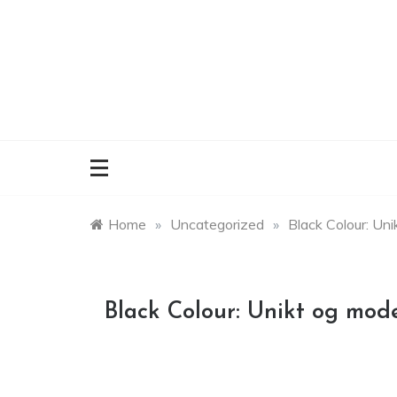
Skip
to
content
Home
»
Uncategorized
»
Black Colour: Uni
Black Colour: Unikt og mode