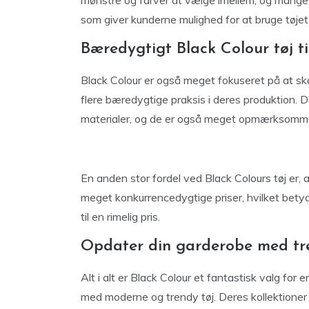
mønstre og farver at vælge imellem, og mange a
som giver kunderne mulighed for at bruge tøjet
Bæredygtigt Black Colour tøj t
Black Colour er også meget fokuseret på at s
flere bæredygtige praksis i deres produktion.
materialer, og de er også meget opmærksomm
En anden stor fordel ved Black Colours tøj er
meget konkurrencedygtige priser, hvilket betyd
til en rimelig pris.
Opdater din garderobe med tre
Alt i alt er Black Colour et fantastisk valg for
med moderne og trendy tøj. Deres kollektioner 