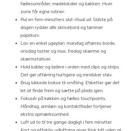
fællesområder, mødelokaler og køkken. Hver
zone får egne rutiner.
Rul en fem-minutters slut-ritual ud. Sidste på
dagen rydder alle skrivebord og tømmer
papirkurv.
Lav en enkel ugeplan: mandag aftørres borde,
onsdag taster og mus, fredag skærme og
skærmstativer.
Hold kabler og ladere i orden med clips og strips.
Det gør aftørring hurtigere og mindsker støv.
Brug lukkede bokse til småting. Etiketter gør det
let at finde frem og sætte på plads igen.
Fokusér på køkken og fælles touchpoints.
Håndtag, armlæn og kontaktflader fortjener
ekstra opmærksomhed.
Luft ud to til tre gange dagligt i fem minutter.
Kort og effektiv udluftning giver frisk luft uden at