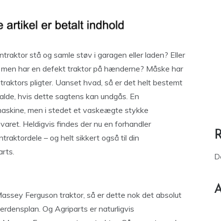
antraktor stå og samle støv i garagen eller laden? Eller
er, men har en defekt traktor på hænderne? Måske har
traktors pligter. Uanset hvad, så er det helt bestemt
falde, hvis dette sagtens kan undgås. En
maskine, men i stedet et vaskeægte stykke
bevaret. Heldigvis findes der nu en forhandler
traktordele – og helt sikkert også til din
arts.
D
A
Massey Ferguson traktor, så er dette nok det absolut
densplan. Og Agriparts er naturligvis