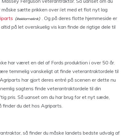
 din Massey Ferguson veterantraktor. Så uanset om du
r måske sætte prikken over i’et med et flot nyt lag
iparts
. Og på deres flotte hjemmeside er
altid på let overskuelig vis kan finde de rigtige dele til
ke har været en del af Fords produktion i over 50 år.
re temmelig vanskeligt at finde veterantraktordele til
Agriparts har gjort deres entré på scenen er dette nu
nemlig sagtens finde veterantraktordele til din
tig pris. Så uanset om du har brug for et nyt sæde,
å finder du det hos Agriparts.
erantraktor, så finder du måske landets bedste udvalg af