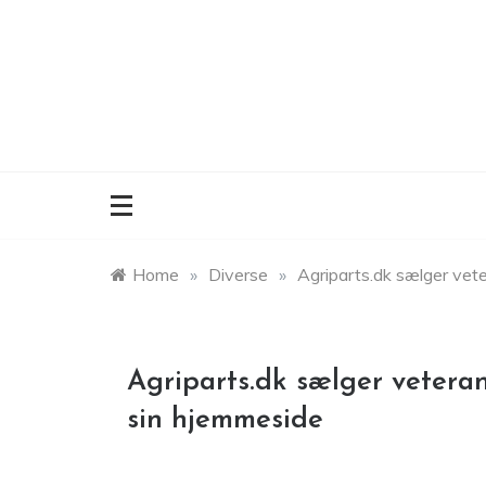
Skip
to
content
Home
»
Diverse
»
Agriparts.dk sælger vete
Agriparts.dk sælger veteran
sin hjemmeside