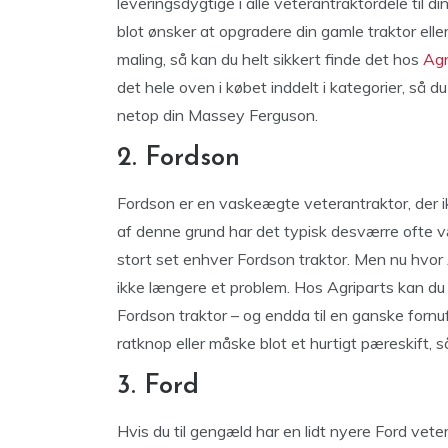
leveringsdygtige i alle veterantraktordele til
blot ønsker at opgradere din gamle traktor elle
maling, så kan du helt sikkert finde det hos
Agr
det hele oven i købet inddelt i kategorier, så du 
netop din Massey Ferguson.
2. Fordson
Fordson er en vaskeægte veterantraktor, der ik
af denne grund har det typisk desværre ofte væ
stort set enhver Fordson traktor. Men nu hvor 
ikke længere et problem. Hos Agriparts kan du 
Fordson traktor – og endda til en ganske fornuf
ratknop eller måske blot et hurtigt pæreskift, s
3. Ford
Hvis du til gengæld har en lidt nyere Ford vet