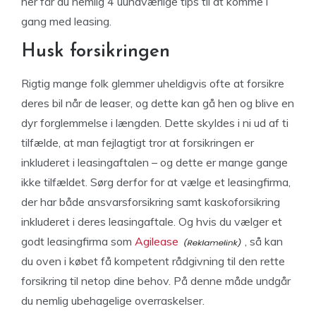
her får du nemlig 4 uundværlige tips til at komme i
gang med leasing.
Husk forsikringen
Rigtig mange folk glemmer uheldigvis ofte at forsikre
deres bil når de leaser, og dette kan gå hen og blive en
dyr forglemmelse i længden. Dette skyldes i ni ud af ti
tilfælde, at man fejlagtigt tror at forsikringen er
inkluderet i leasingaftalen – og dette er mange gange
ikke tilfældet. Sørg derfor for at vælge et leasingfirma,
der har både ansvarsforsikring samt kaskoforsikring
inkluderet i deres leasingaftale. Og hvis du vælger et
godt leasingfirma som
Agilease
, så kan
du oven i købet få kompetent rådgivning til den rette
forsikring til netop dine behov. På denne måde undgår
du nemlig ubehagelige overraskelser.